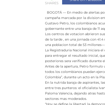
SHARES
BOGOTÁ — En medio de alertas por 
campaña marcada por la division entr
Gustavo Petro, los colombianos acud
gobernante entre una baraja de 11 as
Los centros de votacion abrieron sus
de la tarde , en una jornada con 41.
una poblacion total de 53 millones—, 
La Registraduria Nacional iniciara el
para entregar el resultado inicial, q
posteriores sera verificado durante el
Antes de la apertura, Petro formulo 
todos los colombianos puedan ejerce
Colombia”, durante un acto en la Pla
En la nutrida baraja de aspirantes, 
entre tres punteros: el oficialista Iv
Paloma Valencia, dejando atras hast
sectores mas moderados.
“Hoy se define la libertad, la democra