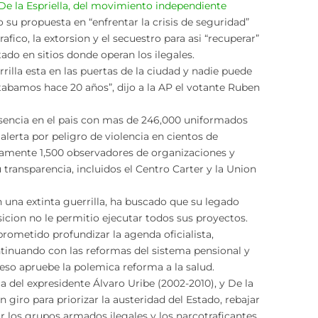
De la Espriella, del movimiento independiente
o su propuesta en “enfrentar la crisis de seguridad”
ico, la extorsion y el secuestro para asi “recuperar”
stado en sitios donde operan los ilegales.
rrilla esta en las puertas de la ciudad y nadie puede
tabamos hace 20 años”, dijo a la AP el votante Ruben
resencia en el pais con mas de 246,000 uniformados
 alerta por peligro de violencia en cientos de
amente 1,500 observadores de organizaciones y
 transparencia, incluidos el Centro Carter y la Union
n una extinta guerrilla, ha buscado que su legado
icion no le permitio ejecutar todos sus proyectos.
prometido profundizar la agenda oficialista,
tinuando con las reformas del sistema pensional y
eso apruebe la polemica reforma a la salud.
ca del expresidente Álvaro Uribe (2002-2010), y De la
n giro para priorizar la austeridad del Estado, rebajar
 los grupos armados ilegales y los narcotraficantes.