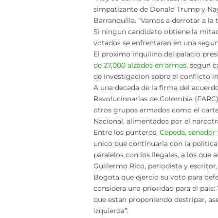
simpatizante de Donald Trump y Nayi
Barranquilla. “Vamos a derrotar a la t
Si ningun candidato obtiene la mitad
votados se enfrentaran en una segun
El proximo inquilino del palacio pre
de
27,000 alzados en armas,
segun ca
de investigacion sobre el conflicto i
A una decada de la firma del acuerd
Revolucionarias de Colombia (FARC), e
otros grupos armados como el cartel 
Nacional, alimentados por el narcotra
Entre los punteros,
Cepeda, senador y
unico que continuaria con la politica
paralelos con los ilegales, a los que
Guillermo Rico, periodista y escritor
Bogota que ejercio su voto para defe
considera una prioridad para el pais
que estan proponiendo destripar, ase
izquierda”.