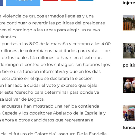
injer
violencia de grupos armados ilegales y una
e continuar o revertir las politicas del presidente
en el domingo a las urnas para elegir un nuevo
pirantes.
 puertas a las 8:00 de la manaña y cerraran a las 4:00
4 millones de colombianos habilitados para votar —de
de los cuales 1.4 millones lo haran en el exterior.
 domingo el conteo de los sufragios, sin horarios fijos
polit
ue tiene una funcion informativa y que en los dias
 escrutinio en el que se declarara la eleccion.
un llamado a cuidar el voto y expreso que ojala
r este “derecho para determinar para donde va
za Bolivar de Bogota.
las encuestas han mostrado una reñida contienda
an Cepeda y los opositores Abelardo de la Espriella y
a ahora a otros candidatos que representan a
funci
cia, el futuro de Colombia”, aseguro De la Espriella,