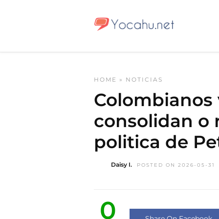
HOME
»
NOTICIAS
Colombianos v
consolidan o 
politica de Pe
Daisy I.
POSTED ON 2026-05-31
0
Share On Facebook