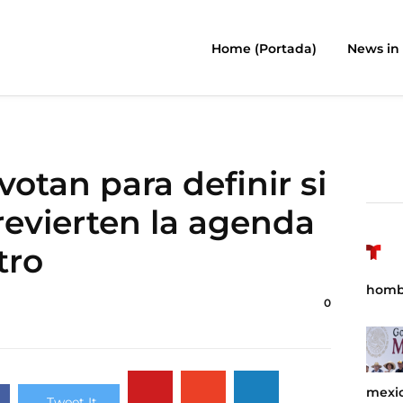
Home (Portada)
News in 
otan para definir si
revierten la agenda
tro
homb
0
mexic
Tweet It