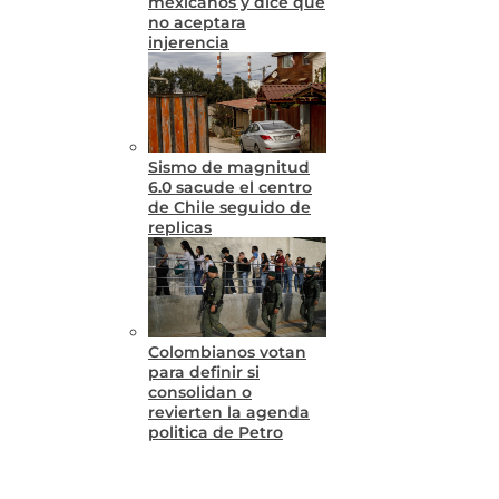
mexicanos y dice que
no aceptara
injerencia
Sismo de magnitud
6.0 sacude el centro
de Chile seguido de
replicas
Colombianos votan
para definir si
consolidan o
revierten la agenda
politica de Petro