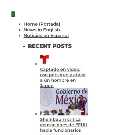
Home (Portada)
News in English
Noticias en Español
RECENT POSTS
Captado en video:
oso persigue y ataca
a un hombre en
Japon
Sheinbaum critica
acusaciones de EEUU
hacia funcionarios