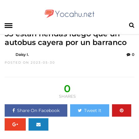
HOME
»
NOTICIAS
India: mueren 10 personas y otras
55 estan heridas luego que un
autobus cayera por un barranco
Daisy I.
0
POSTED ON 2023-05-30
0
SHARES
Share On Facebook
Tweet It