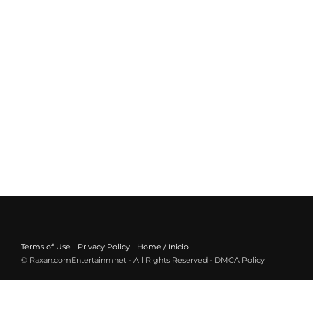
Terms of Use
Privacy Policy
Home / Inicio
© Raxan.comEntertainmnet - All Rights Reserved - DMCA Policy